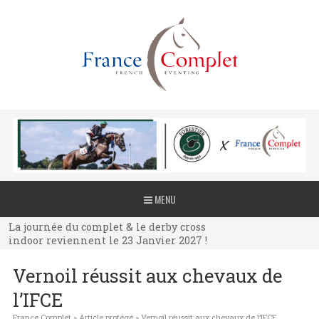
La journée du complet & le derby cross
MENU
indoor reviennent le 23 Janvier 2027 !
La journée du complet & le derby cross
indoor reviennent le 23 Janvier 2027 !
La journée du complet & le derby cross
Vernoil réussit aux chevaux de
indoor reviennent le 23 Janvier 2027 !
l’IFCE
France Complet
»
Article protégé
»
Vernoil réussit aux chevaux de l’IFCE