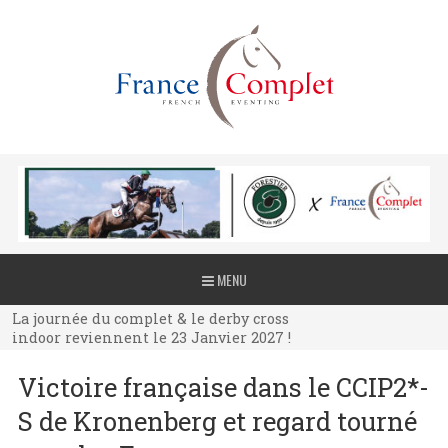
La journée du complet & le derby cross
MENU
indoor reviennent le 23 Janvier 2027 !
La journée du complet & le derby cross
indoor reviennent le 23 Janvier 2027 !
La journée du complet & le derby cross
Victoire française dans le CCIP2*-
indoor reviennent le 23 Janvier 2027 !
S de Kronenberg et regard tourné