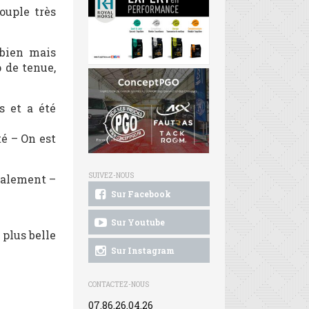
ouple très
 bien mais
 de tenue,
s et a été
té – On est
SUIVEZ-NOUS
également –
Sur Facebook
Sur Youtube
 plus belle
Sur Instagram
CONTACTEZ-NOUS
07.86.26.04.26