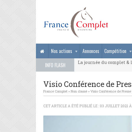
La journée du complet & l
Nos actions
Annonces
Compétition
La journée du complet & l
INFO FLASH
La journée du complet & l
Visio Conférence de Pre
France Complet
»
Non classé
»
Visio Conférence de Presse
CET ARTICLE A ÉTÉ PUBLIÉ LE : 03 JUILLET 2021 À