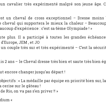
t un cavalier très expérimenté malgré son jeune âge. C
est un cheval de cross exceptionnel – Dresse moins
e cheval qui supportera le mieux la chaleur – Beaucoup
eaucoup d’expérience : c’est sa 6ème Olympiade ! »
te plus. Il a participé à toutes les grandes échéance
d’Europe, JEM , et JO
un couple très sur et très expérimenté – C’est la sécuri
uis 2 ans – le Cheval dresse très bien et saute très bien 
peut encore changer jusqu’au départ !
bjectifs : « La médaille par équipe en priorité bien sur, la
a cerise sur le gâteau !
e Rio, on va pas s’en priver !! »
odium «