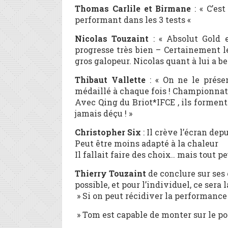
Thomas Carlile et Birmane
: « C’es
performant dans les 3 tests «
Nicolas Touzaint
: « Absolut Gold 
progresse très bien – Certainement l
gros galopeur. Nicolas quant à lui a b
Thibaut Vallette
: « On ne le présen
médaillé à chaque fois ! Championnat 
Avec Qing du Briot*IFCE , ils forment 
jamais déçu ! »
Christopher Six
: Il crève l’écran dep
Peut être moins adapté à la chaleur
Il fallait faire des choix.. mais tout 
Thierry Touzaint
de conclure sur ses o
possible, et pour l’individuel, ce sera l
» Si on peut récidiver la performance d
» Tom est capable de monter sur le p