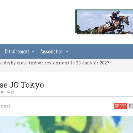
e derby cross indoor reviennent le 23 Janvier 2027 !
Entraînement
L’association
e derby cross indoor reviennent le 23 Janvier 2027 !
e derby cross indoor reviennent le 23 Janvier 2027 !
sse JO Tokyo
 JO Tokyo
SPORT
 11H38