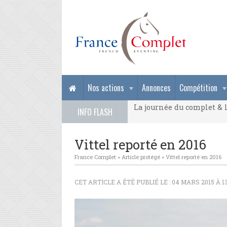
La journée du complet & l
Nos actions
Annonces
Compétition
La journée du complet & l
INFO FLASH
La journée du complet & l
Vittel reporté en 2016
France Complet
»
Article protégé
»
Vittel reporté en 2016
CET ARTICLE A ÉTÉ PUBLIÉ LE : 04 MARS 2015 À 1