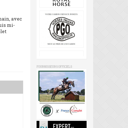
hain, avec
uis mi-
plet
FOURNISSEURS OFFICIELS