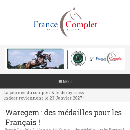
La journée du complet & le derby cross
MENU
indoor reviennent le 23 Janvier 2027 !
La journée du complet & le derby cross
indoor reviennent le 23 Janvier 2027 !
La journée du complet & le derby cross
Waregem : des médailles pour les
indoor reviennent le 23 Janvier 2027 !
Français !
France Complet
»
Article protégé
»
Waregem : des médailles pour les Français !