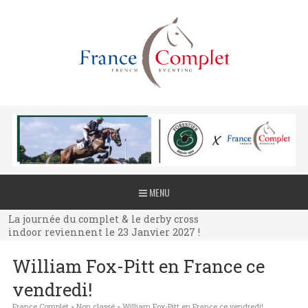
La journée du complet & le derby cross
MENU
indoor reviennent le 23 Janvier 2027 !
La journée du complet & le derby cross
indoor reviennent le 23 Janvier 2027 !
La journée du complet & le derby cross
William Fox-Pitt en France ce
indoor reviennent le 23 Janvier 2027 !
vendredi!
France Complet
»
Non classé
»
William Fox-Pitt en France ce vendredi!