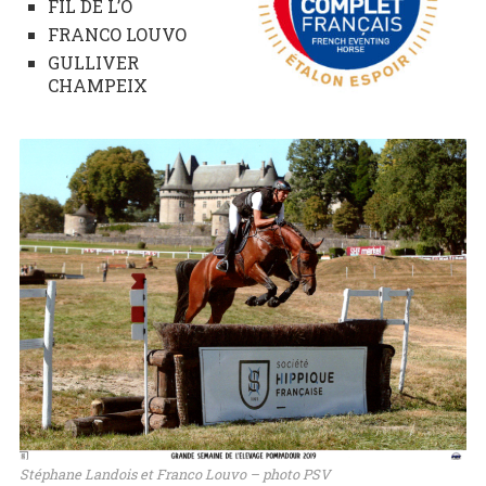
FIL DE L’O
FRANCO LOUVO
GULLIVER
CHAMPEIX
Stéphane Landois et Franco Louvo – photo PSV