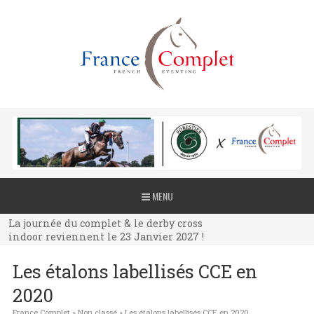
La journée du complet & le derby cross
MENU
indoor reviennent le 23 Janvier 2027 !
La journée du complet & le derby cross
indoor reviennent le 23 Janvier 2027 !
La journée du complet & le derby cross
Les étalons labellisés CCE en
indoor reviennent le 23 Janvier 2027 !
2020
France Complet
»
Non classé
»
Les étalons labellisés CCE en 2020