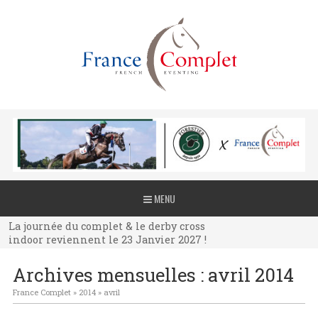
La journée du complet & le derby cross
MENU
indoor reviennent le 23 Janvier 2027 !
La journée du complet & le derby cross
indoor reviennent le 23 Janvier 2027 !
La journée du complet & le derby cross
Archives mensuelles :
avril 2014
indoor reviennent le 23 Janvier 2027 !
France Complet
»
2014
»
avril