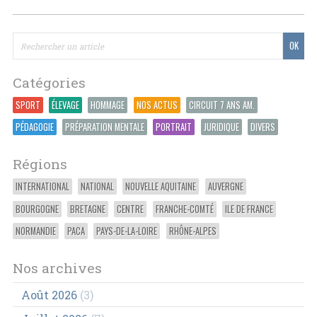
Catégories
SPORT
ÉLEVAGE
HOMMAGE
NOS ACTUS
CIRCUIT 7 ANS AM.
PÉDAGOGIE
PRÉPARATION MENTALE
PORTRAIT
JURIDIQUE
DIVERS
Régions
INTERNATIONAL
NATIONAL
NOUVELLE AQUITAINE
AUVERGNE
BOURGOGNE
BRETAGNE
CENTRE
FRANCHE-COMTÉ
ILE DE FRANCE
NORMANDIE
PACA
PAYS-DE-LA-LOIRE
RHÔNE-ALPES
Nos archives
Août 2026
(3)