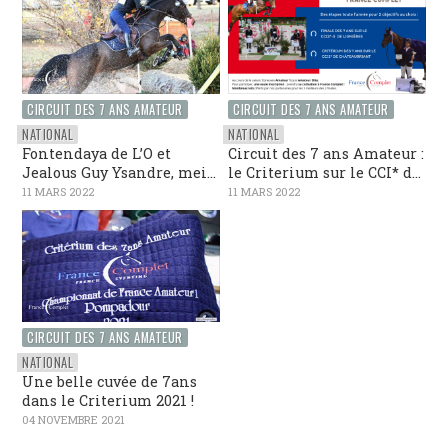
CIRCUIT DES 7 ANS AMATEUR
CIRCUIT DES 7 ANS AMATEUR
NATIONAL
NATIONAL
Fontendaya de L’O et
Circuit des 7 ans Amateur :
Jealous Guy Ysandre, mei...
le Criterium sur le CCI* d...
11 MARS 2022
11 MARS 2022
CIRCUIT DES 7 ANS AMATEUR
NATIONAL
Une belle cuvée de 7ans
dans le Criterium 2021 !
04 NOVEMBRE 2021