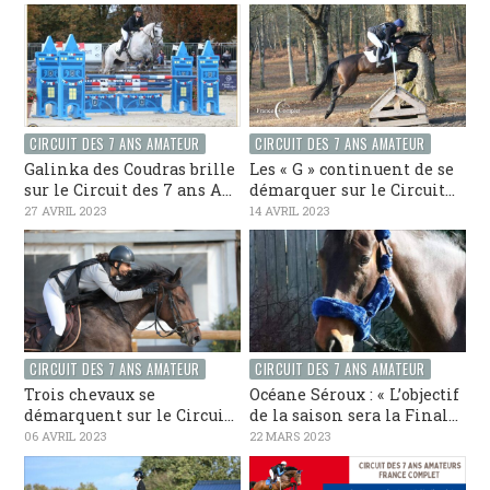
CIRCUIT DES 7 ANS AMATEUR
CIRCUIT DES 7 ANS AMATEUR
Galinka des Coudras brille
Les « G » continuent de se
sur le Circuit des 7 ans A...
démarquer sur le Circuit...
27 AVRIL 2023
14 AVRIL 2023
CIRCUIT DES 7 ANS AMATEUR
CIRCUIT DES 7 ANS AMATEUR
Trois chevaux se
Océane Séroux : « L’objectif
démarquent sur le Circui...
de la saison sera la Final...
06 AVRIL 2023
22 MARS 2023