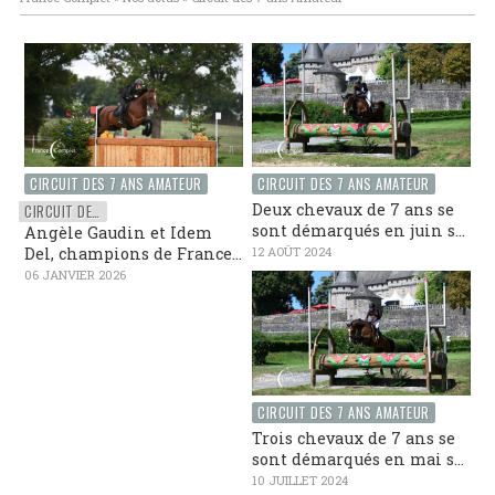
CIRCUIT DES 7 ANS AMATEUR
CIRCUIT DES 7 ANS AMATEUR
Deux chevaux de 7 ans se
CIRCUIT DES 7 ANS AMATEURS
sont démarqués en juin s...
Angèle Gaudin et Idem
Del, champions de France...
12 AOÛT 2024
06 JANVIER 2026
CIRCUIT DES 7 ANS AMATEUR
Trois chevaux de 7 ans se
sont démarqués en mai s...
10 JUILLET 2024