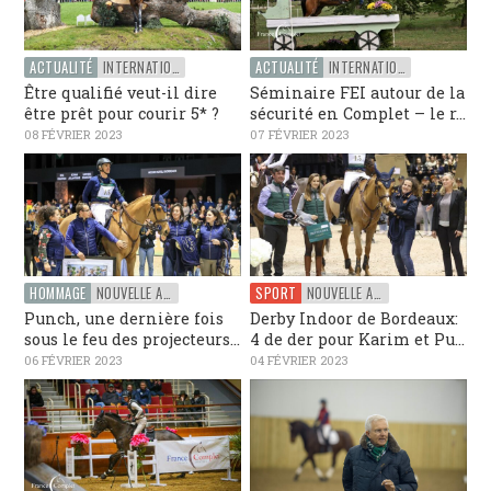
ACTUALITÉ
INTERNATIONAL
ACTUALITÉ
INTERNATIONAL
Être qualifié veut-il dire
Séminaire FEI autour de la
être prêt pour courir 5* ?
sécurité en Complet – le r...
08 FÉVRIER 2023
07 FÉVRIER 2023
HOMMAGE
NOUVELLE AQUITAINE
SPORT
NOUVELLE AQUITAINE
Punch, une dernière fois
Derby Indoor de Bordeaux:
sous le feu des projecteurs...
4 de der pour Karim et Pu...
06 FÉVRIER 2023
04 FÉVRIER 2023