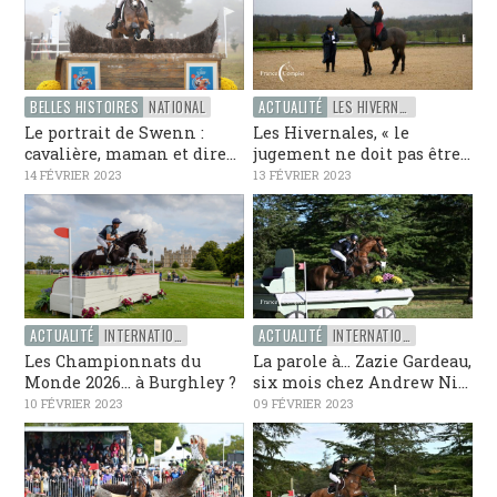
BELLES HISTOIRES
NATIONAL
ACTUALITÉ
LES HIVERNALES DE FRANCE COMPLET
Le portrait de Swenn :
Les Hivernales, « le
cavalière, maman et dire...
jugement ne doit pas être...
14 FÉVRIER 2023
13 FÉVRIER 2023
ACTUALITÉ
INTERNATIONAL
ACTUALITÉ
INTERNATIONAL
Les Championnats du
La parole à… Zazie Gardeau,
Monde 2026… à Burghley ?
six mois chez Andrew Ni...
10 FÉVRIER 2023
09 FÉVRIER 2023