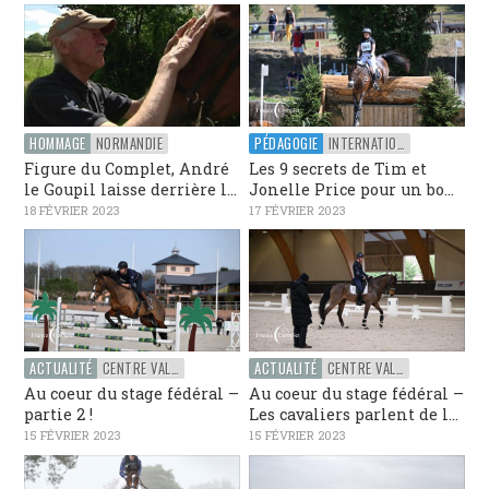
HOMMAGE
NORMANDIE
PÉDAGOGIE
INTERNATIONAL
Figure du Complet, André
Les 9 secrets de Tim et
le Goupil laisse derrière l...
Jonelle Price pour un bo...
18 FÉVRIER 2023
17 FÉVRIER 2023
ACTUALITÉ
CENTRE VAL-DE-LOIRE
ACTUALITÉ
CENTRE VAL-DE-LOIRE
Au coeur du stage fédéral –
Au coeur du stage fédéral –
partie 2 !
Les cavaliers parlent de l...
15 FÉVRIER 2023
15 FÉVRIER 2023