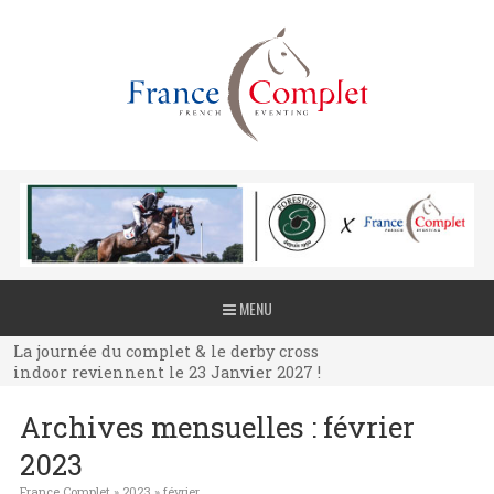
La journée du complet & le derby cross
MENU
indoor reviennent le 23 Janvier 2027 !
La journée du complet & le derby cross
indoor reviennent le 23 Janvier 2027 !
La journée du complet & le derby cross
Archives mensuelles :
février
indoor reviennent le 23 Janvier 2027 !
2023
France Complet
»
2023
»
février