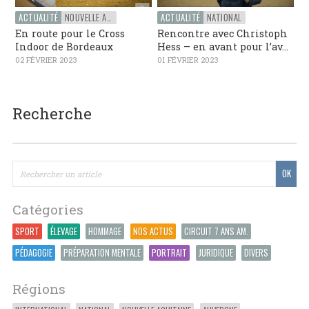
ACTUALITÉ
NOUVELLE AQUITAINE
ACTUALITÉ
NATIONAL
En route pour le Cross
Rencontre avec Christoph
Indoor de Bordeaux
Hess – en avant pour l’av...
02 FÉVRIER 2023
01 FÉVRIER 2023
Recherche
Catégories
SPORT
ÉLEVAGE
HOMMAGE
NOS ACTUS
CIRCUIT 7 ANS AM.
PÉDAGOGIE
PRÉPARATION MENTALE
PORTRAIT
JURIDIQUE
DIVERS
Régions