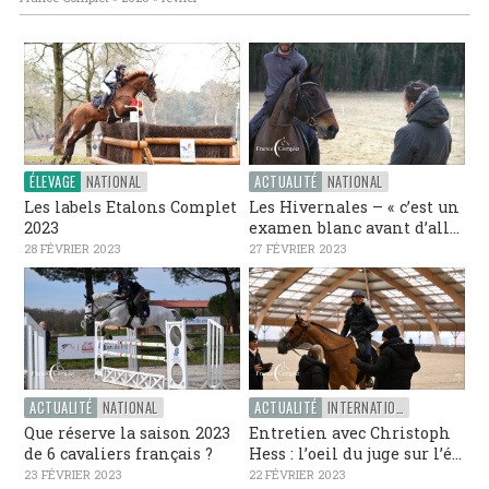
ÉLEVAGE
NATIONAL
ACTUALITÉ
NATIONAL
Les labels Etalons Complet
Les Hivernales – « c’est un
2023
examen blanc avant d’all...
28 FÉVRIER 2023
27 FÉVRIER 2023
ACTUALITÉ
NATIONAL
ACTUALITÉ
INTERNATIONAL
Que réserve la saison 2023
Entretien avec Christoph
de 6 cavaliers français ?
Hess : l’oeil du juge sur l’é...
23 FÉVRIER 2023
22 FÉVRIER 2023