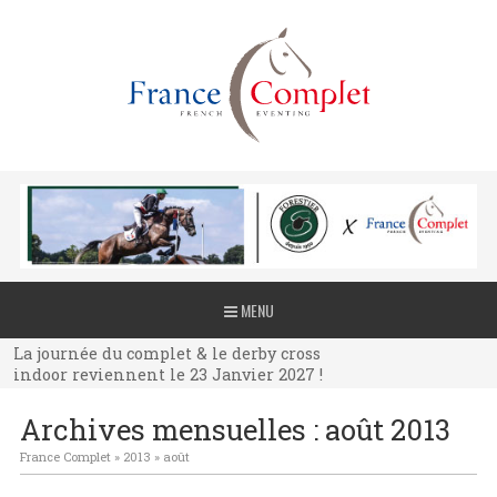
La journée du complet & le derby cross
MENU
indoor reviennent le 23 Janvier 2027 !
La journée du complet & le derby cross
indoor reviennent le 23 Janvier 2027 !
La journée du complet & le derby cross
Archives mensuelles :
août 2013
indoor reviennent le 23 Janvier 2027 !
France Complet
»
2013
»
août