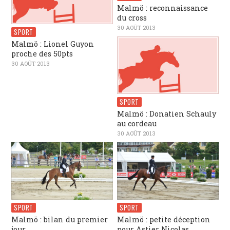
Malmö : reconnaissance
du cross
30 AOÛT 2013
SPORT
Malmö : Lionel Guyon
proche des 50pts
30 AOÛT 2013
SPORT
Malmö : Donatien Schauly
au cordeau
30 AOÛT 2013
SPORT
SPORT
Malmö : bilan du premier
Malmö : petite déception
jour
pour Astier Nicolas