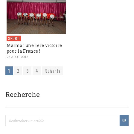
SPORT
Malmö : une 1ère victoire
pour la France !
28 AOÛT 2013
1
2
3
4
Suivants
Recherche