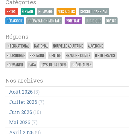
Catégories
SPORT
ÉLEVAGE
HOMMAGE
NOS ACTUS
CIRCUIT 7 ANS AM.
PÉDAGOGIE
PRÉPARATION MENTALE
PORTRAIT
JURIDIQUE
DIVERS
Régions
INTERNATIONAL
NATIONAL
NOUVELLE AQUITAINE
AUVERGNE
BOURGOGNE
BRETAGNE
CENTRE
FRANCHE-COMTÉ
ILE DE FRANCE
NORMANDIE
PACA
PAYS-DE-LA-LOIRE
RHÔNE-ALPES
Nos archives
Août 2026
(3)
Juillet 2026
(7)
Juin 2026
(10)
Mai 2026
(7)
Avril 2026
(9)