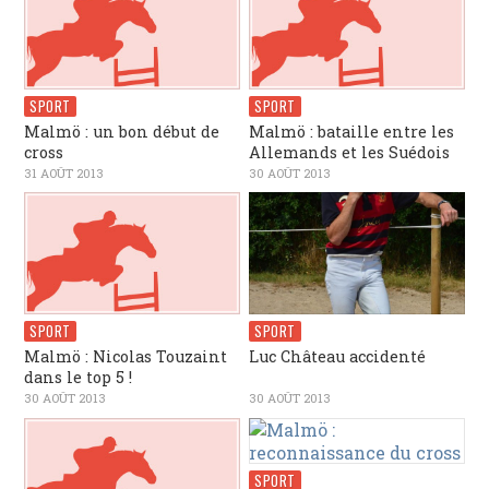
SPORT
SPORT
Malmö : un bon début de
Malmö : bataille entre les
cross
Allemands et les Suédois
31 AOÛT 2013
30 AOÛT 2013
SPORT
SPORT
Malmö : Nicolas Touzaint
Luc Château accidenté
dans le top 5 !
30 AOÛT 2013
30 AOÛT 2013
SPORT