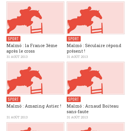
SPORT
SPORT
Malmö : la France 3ème
Malmö : Séculaire répond
après le cross
présent !
31 AOÛT 2013
31 AOÛT 2013
SPORT
SPORT
Malmö : Amazing Astier !
Malmö : Arnaud Boiteau
sans-faute
31 AOÛT 2013
31 AOÛT 2013