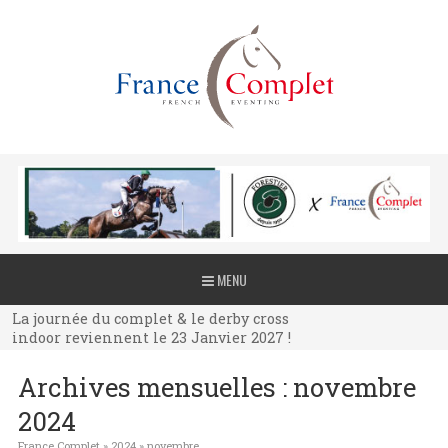
La journée du complet & le derby cross
MENU
indoor reviennent le 23 Janvier 2027 !
La journée du complet & le derby cross
indoor reviennent le 23 Janvier 2027 !
La journée du complet & le derby cross
Archives mensuelles :
novembre
indoor reviennent le 23 Janvier 2027 !
2024
France Complet
»
2024
»
novembre