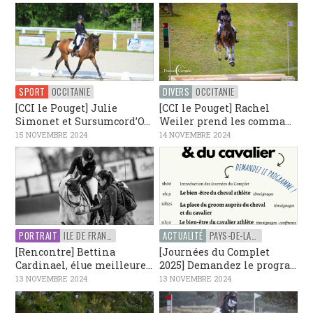
SPORT
OCCITANIE
DIVERS
OCCITANIE
[CCI le Pouget] Julie
[CCI le Pouget] Rachel
Simonet et Sursumcord’O...
Weiler prend les comma...
15 NOVEMBRE 2024
14 NOVEMBRE 2024
PORTRAIT
ILE DE FRANCE
ACTUALITÉ
PAYS-DE-LA-LOIRE
[Rencontre] Bettina
[Journées du Complet
Cardinael, élue meilleure...
2025] Demandez le progra...
13 NOVEMBRE 2024
13 NOVEMBRE 2024