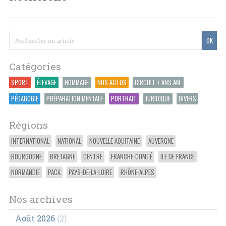
Catégories
SPORT
ÉLEVAGE
HOMMAGE
NOS ACTUS
CIRCUIT 7 ANS AM.
PÉDAGOGIE
PRÉPARATION MENTALE
PORTRAIT
JURIDIQUE
DIVERS
Régions
INTERNATIONAL
NATIONAL
NOUVELLE AQUITAINE
AUVERGNE
BOURGOGNE
BRETAGNE
CENTRE
FRANCHE-COMTÉ
ILE DE FRANCE
NORMANDIE
PACA
PAYS-DE-LA-LOIRE
RHÔNE-ALPES
Nos archives
Août 2026
(2)