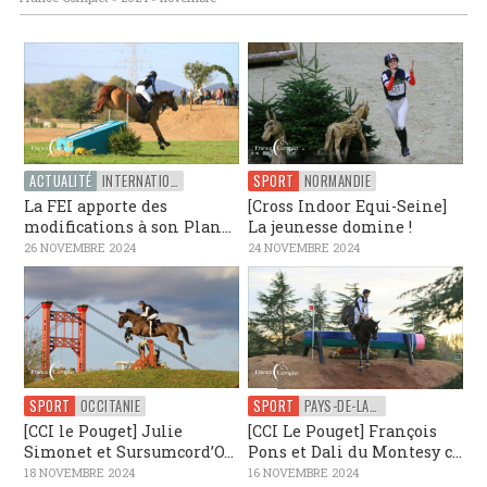
ACTUALITÉ
INTERNATIONAL
SPORT
NORMANDIE
La FEI apporte des
[Cross Indoor Equi-Seine]
modifications à son Plan...
La jeunesse domine !
26 NOVEMBRE 2024
24 NOVEMBRE 2024
SPORT
OCCITANIE
SPORT
PAYS-DE-LA-LOIRE
[CCI le Pouget] Julie
[CCI Le Pouget] François
Simonet et Sursumcord’O...
Pons et Dali du Montesy c...
18 NOVEMBRE 2024
16 NOVEMBRE 2024