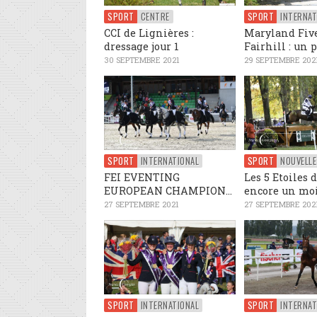
SPORT
CENTRE
SPORT
INTERNAT
CCI de Lignières :
Maryland Five
dressage jour 1
Fairhill : un p
30 SEPTEMBRE 2021
29 SEPTEMBRE 202
SPORT
INTERNATIONAL
SPORT
FEI EVENTING
Les 5 Etoiles d
EUROPEAN CHAMPION...
encore un mois
27 SEPTEMBRE 2021
27 SEPTEMBRE 202
SPORT
INTERNATIONAL
SPORT
INTERNAT