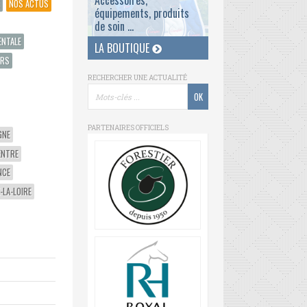
Accessoires,
NOS ACTUS
équipements, produits
de soin ...
ENTALE
LA BOUTIQUE
ERS
RECHERCHER UNE ACTUALITÉ
PARTENAIRES OFFICIELS
GNE
ENTRE
NCE
-LA-LOIRE