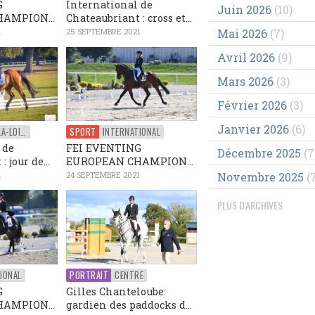
G
International de
Juin 2026
(10)
AMPION...
Chateaubriant : cross et...
1
25 SEPTEMBRE 2021
Mai 2026
(7)
Avril 2026
(9)
Mars 2026
(3)
Février 2026
(3)
Janvier 2026
(6)
PAYS-DE-LA-LOIRE
SPORT
INTERNATIONAL
 de
FEI EVENTING
Décembre 2025
(7
 jour de...
EUROPEAN CHAMPION...
1
24 SEPTEMBRE 2021
Novembre 2025
(7
PLUS D'ARCHIVES
IONAL
PORTRAIT
CENTRE
G
Gilles Chanteloube:
AMPION...
gardien des paddocks d...