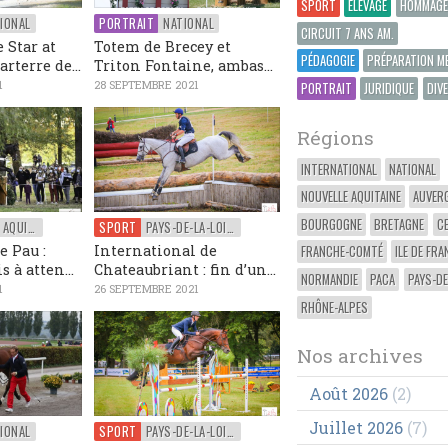
SPORT
ÉLEVAGE
HOMMAGE
IONAL
PORTRAIT
NATIONAL
CIRCUIT 7 ANS AM.
 Star at
Totem de Brecey et
PÉDAGOGIE
PRÉPARATION M
arterre de...
Triton Fontaine, ambas...
1
28 SEPTEMBRE 2021
PORTRAIT
JURIDIQUE
DIV
Régions
INTERNATIONAL
NATIONAL
NOUVELLE AQUITAINE
AUVER
BOURGOGNE
BRETAGNE
C
NOUVELLE AQUITAINE
SPORT
PAYS-DE-LA-LOIRE
e Pau :
International de
FRANCHE-COMTÉ
ILE DE FRA
 à atten...
Chateaubriant : fin d’un...
NORMANDIE
PACA
PAYS-DE
1
26 SEPTEMBRE 2021
RHÔNE-ALPES
Nos archives
Août 2026
(2)
Juillet 2026
(7)
IONAL
SPORT
PAYS-DE-LA-LOIRE