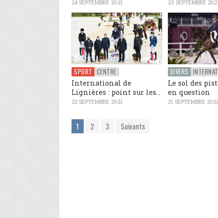
24 SEPTEMBRE 2021
23 SEPTEMBRE 202
SPORT
CENTRE
DIVERS
INTERNAT
International de
Le sol des pis
Lignières : point sur les...
en question
22 SEPTEMBRE 2021
21 SEPTEMBRE 202
1
2
3
Suivants