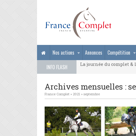
La journée du complet & l
Nos actions
Annonces
Compétition
La journée du complet & l
INFO FLASH
La journée du complet & l
Archives mensuelles :
s
France Complet
»
2021
»
septembre