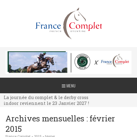
La journée du complet & le derby cross
MENU
indoor reviennent le 23 Janvier 2027 !
La journée du complet & le derby cross
indoor reviennent le 23 Janvier 2027 !
La journée du complet & le derby cross
Archives mensuelles :
février
indoor reviennent le 23 Janvier 2027 !
2015
France Complet
»
2015
»
février