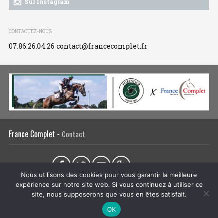
Sur Instagram
CONTACTEZ-NOUS
07.86.26.04.26
contact@francecomplet.fr
France Complet -
Contact
Partager sur :
Nous utilisons des cookies pour vous garantir la meilleure
expérience sur notre site web. Si vous continuez à utiliser ce
L’association
Actualités
Tous les évènements
Liens utiles
site, nous supposerons que vous en êtes satisfait.
Régie publicitaire
Plan du site
Mentions légales
OK
CRÉATION DU SITE INTERNET