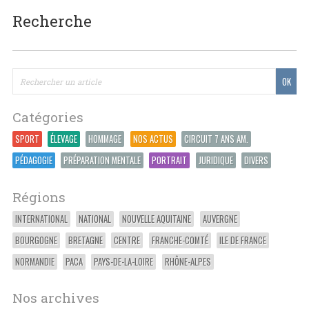
Recherche
Catégories
SPORT
ÉLEVAGE
HOMMAGE
NOS ACTUS
CIRCUIT 7 ANS AM.
PÉDAGOGIE
PRÉPARATION MENTALE
PORTRAIT
JURIDIQUE
DIVERS
Régions
INTERNATIONAL
NATIONAL
NOUVELLE AQUITAINE
AUVERGNE
BOURGOGNE
BRETAGNE
CENTRE
FRANCHE-COMTÉ
ILE DE FRANCE
NORMANDIE
PACA
PAYS-DE-LA-LOIRE
RHÔNE-ALPES
Nos archives