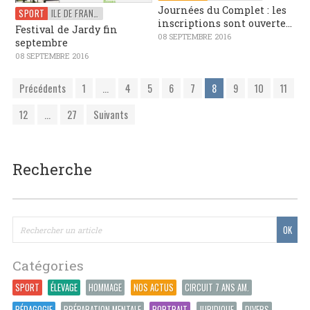
Journées du Complet : les
SPORT
ILE DE FRANCE
inscriptions sont ouverte...
Festival de Jardy fin
08 SEPTEMBRE 2016
septembre
08 SEPTEMBRE 2016
Précédents
1
...
4
5
6
7
8
9
10
11
12
...
27
Suivants
Recherche
Catégories
SPORT
ÉLEVAGE
HOMMAGE
NOS ACTUS
CIRCUIT 7 ANS AM.
PÉDAGOGIE
PRÉPARATION MENTALE
PORTRAIT
JURIDIQUE
DIVERS