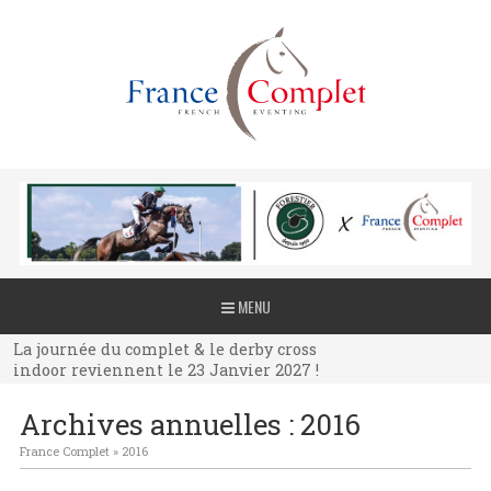
La journée du complet & le derby cross
MENU
indoor reviennent le 23 Janvier 2027 !
La journée du complet & le derby cross
indoor reviennent le 23 Janvier 2027 !
La journée du complet & le derby cross
Archives annuelles :
2016
indoor reviennent le 23 Janvier 2027 !
France Complet
»
2016