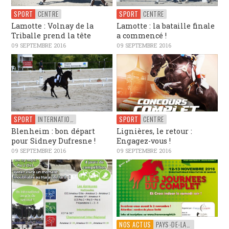
SPORT
CENTRE
SPORT
CENTRE
Lamotte : Volnay de la
Lamotte : la bataille finale
Triballe prend la tête
a commencé !
09 SEPTEMBRE 2016
09 SEPTEMBRE 2016
SPORT
INTERNATIONAL
SPORT
CENTRE
Blenheim : bon départ
Lignières, le retour :
pour Sidney Dufresne !
Engagez-vous !
09 SEPTEMBRE 2016
09 SEPTEMBRE 2016
NOS ACTUS
PAYS-DE-LA-LOIRE