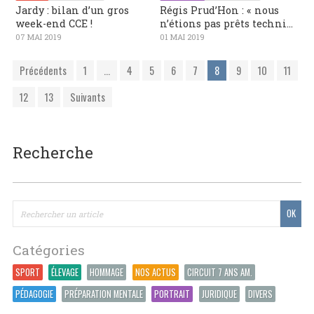
Jardy : bilan d’un gros
Régis Prud’Hon : « nous
week-end CCE !
n’étions pas prêts techni...
07 MAI 2019
01 MAI 2019
Précédents
1
...
4
5
6
7
8
9
10
11
12
13
Suivants
Recherche
Catégories
SPORT
ÉLEVAGE
HOMMAGE
NOS ACTUS
CIRCUIT 7 ANS AM.
PÉDAGOGIE
PRÉPARATION MENTALE
PORTRAIT
JURIDIQUE
DIVERS