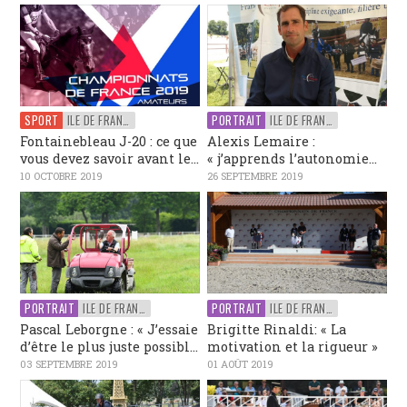
SPORT
ILE DE FRANCE
PORTRAIT
ILE DE FRANCE
Fontainebleau J-20 : ce que
Alexis Lemaire :
vous devez savoir avant le...
« j’apprends l’autonomie...
10 OCTOBRE 2019
26 SEPTEMBRE 2019
PORTRAIT
ILE DE FRANCE
PORTRAIT
ILE DE FRANCE
Pascal Leborgne : « J’essaie
Brigitte Rinaldi: « La
d’être le plus juste possibl...
motivation et la rigueur »
03 SEPTEMBRE 2019
01 AOÛT 2019