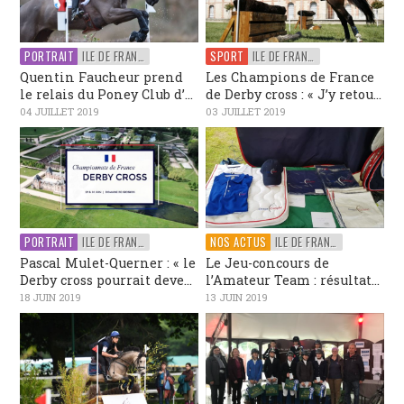
PORTRAIT
ILE DE FRANCE
SPORT
ILE DE FRANCE
Quentin Faucheur prend
Les Champions de France
le relais du Poney Club d’...
de Derby cross : « J’y retou...
04 JUILLET 2019
03 JUILLET 2019
PORTRAIT
ILE DE FRANCE
NOS ACTUS
ILE DE FRANCE
Pascal Mulet-Querner : « le
Le Jeu-concours de
Derby cross pourrait deve...
l’Amateur Team : résultat...
18 JUIN 2019
13 JUIN 2019