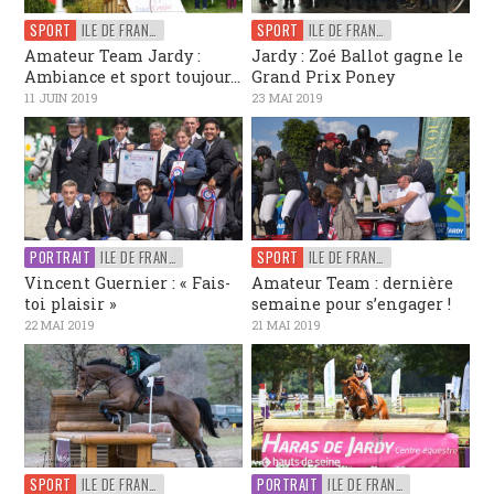
SPORT
ILE DE FRANCE
SPORT
ILE DE FRANCE
Amateur Team Jardy :
Jardy : Zoé Ballot gagne le
Ambiance et sport toujour...
Grand Prix Poney
11 JUIN 2019
23 MAI 2019
PORTRAIT
ILE DE FRANCE
SPORT
ILE DE FRANCE
Vincent Guernier : « Fais-
Amateur Team : dernière
toi plaisir »
semaine pour s’engager !
22 MAI 2019
21 MAI 2019
SPORT
ILE DE FRANCE
PORTRAIT
ILE DE FRANCE