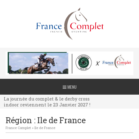
La journée du complet & le derby cross
MENU
indoor reviennent le 23 Janvier 2027 !
La journée du complet & le derby cross
indoor reviennent le 23 Janvier 2027 !
La journée du complet & le derby cross
Région : Ile de France
indoor reviennent le 23 Janvier 2027 !
France Complet
»
Ile de France