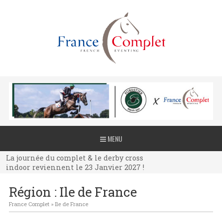
La journée du complet & le derby cross
MENU
indoor reviennent le 23 Janvier 2027 !
La journée du complet & le derby cross
indoor reviennent le 23 Janvier 2027 !
La journée du complet & le derby cross
Région : Ile de France
indoor reviennent le 23 Janvier 2027 !
France Complet
»
Ile de France