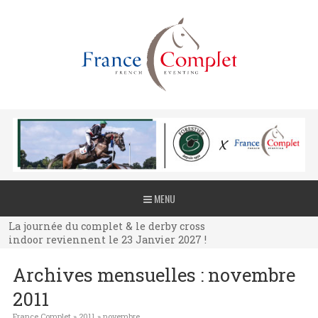
La journée du complet & le derby cross
MENU
indoor reviennent le 23 Janvier 2027 !
La journée du complet & le derby cross
indoor reviennent le 23 Janvier 2027 !
La journée du complet & le derby cross
Archives mensuelles :
novembre
indoor reviennent le 23 Janvier 2027 !
2011
France Complet
»
2011
»
novembre