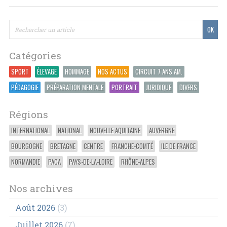
Catégories
SPORT
ÉLEVAGE
HOMMAGE
NOS ACTUS
CIRCUIT 7 ANS AM.
PÉDAGOGIE
PRÉPARATION MENTALE
PORTRAIT
JURIDIQUE
DIVERS
Régions
INTERNATIONAL
NATIONAL
NOUVELLE AQUITAINE
AUVERGNE
BOURGOGNE
BRETAGNE
CENTRE
FRANCHE-COMTÉ
ILE DE FRANCE
NORMANDIE
PACA
PAYS-DE-LA-LOIRE
RHÔNE-ALPES
Nos archives
Août 2026
(3)
Juillet 2026
(7)