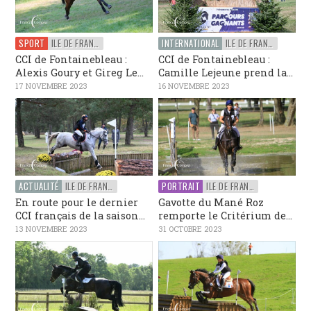
SPORT
ILE DE FRANCE
INTERNATIONAL
ILE DE FRANCE
CCI de Fontainebleau :
CCI de Fontainebleau :
Alexis Goury et Gireg Le...
Camille Lejeune prend la...
17 NOVEMBRE 2023
16 NOVEMBRE 2023
ACTUALITÉ
ILE DE FRANCE
PORTRAIT
ILE DE FRANCE
En route pour le dernier
Gavotte du Mané Roz
CCI français de la saison...
remporte le Critérium de...
13 NOVEMBRE 2023
31 OCTOBRE 2023