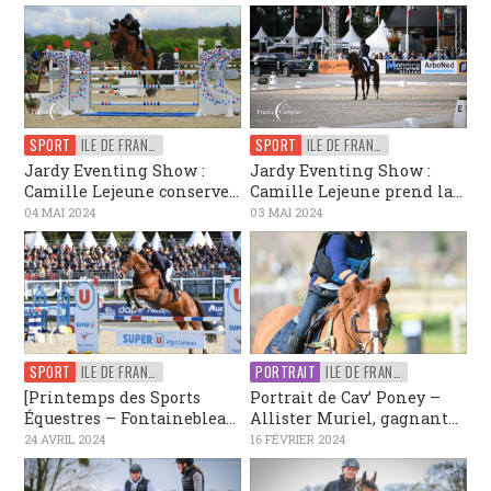
SPORT
ILE DE FRANCE
SPORT
ILE DE FRANCE
Jardy Eventing Show :
Jardy Eventing Show :
Camille Lejeune conserve...
Camille Lejeune prend la...
04 MAI 2024
03 MAI 2024
SPORT
ILE DE FRANCE
PORTRAIT
ILE DE FRANCE
[Printemps des Sports
Portrait de Cav’ Poney –
Équestres – Fontaineblea...
Allister Muriel, gagnant...
24 AVRIL 2024
16 FÉVRIER 2024