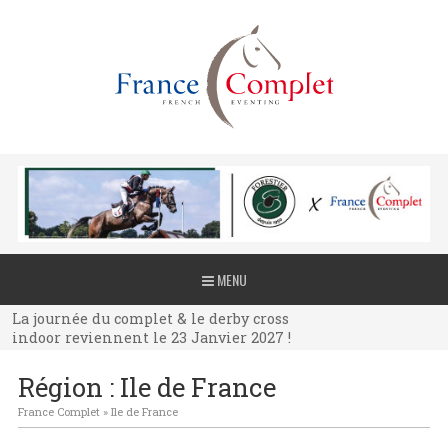
La journée du complet & le derby cross
MENU
indoor reviennent le 23 Janvier 2027 !
La journée du complet & le derby cross
indoor reviennent le 23 Janvier 2027 !
La journée du complet & le derby cross
Région : Ile de France
indoor reviennent le 23 Janvier 2027 !
France Complet
»
Ile de France