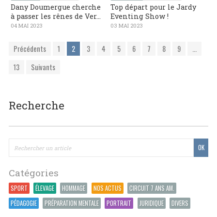
Dany Doumergue cherche
Top départ pour le Jardy
à passer les rênes de Ver...
Eventing Show !
04 MAI 2023
03 MAI 2023
Précédents
1
2
3
4
5
6
7
8
9
...
13
Suivants
Recherche
Catégories
SPORT
ÉLEVAGE
HOMMAGE
NOS ACTUS
CIRCUIT 7 ANS AM.
PÉDAGOGIE
PRÉPARATION MENTALE
PORTRAIT
JURIDIQUE
DIVERS