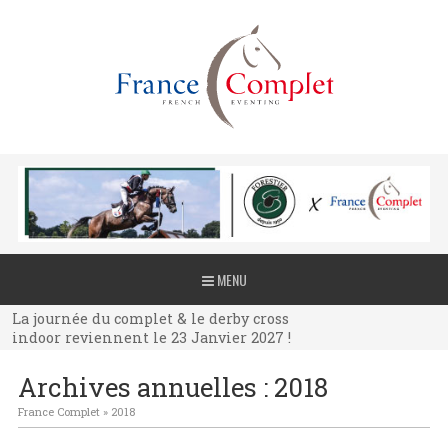
La journée du complet & le derby cross
MENU
indoor reviennent le 23 Janvier 2027 !
La journée du complet & le derby cross
indoor reviennent le 23 Janvier 2027 !
La journée du complet & le derby cross
Archives annuelles :
2018
indoor reviennent le 23 Janvier 2027 !
France Complet
»
2018