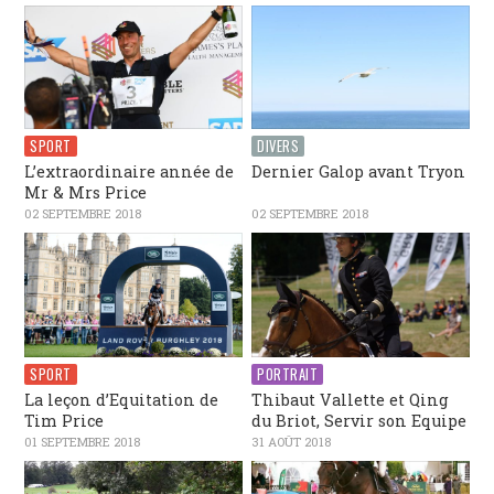
SPORT
DIVERS
L’extraordinaire année de
Dernier Galop avant Tryon
Mr & Mrs Price
02 SEPTEMBRE 2018
02 SEPTEMBRE 2018
SPORT
PORTRAIT
La leçon d’Equitation de
Thibaut Vallette et Qing
Tim Price
du Briot, Servir son Equipe
01 SEPTEMBRE 2018
31 AOÛT 2018