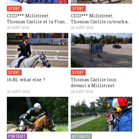
SPORT
SPORT
CICO*** Millstreet:
CICO*** Millstreet:
Thomas Carlile et la Fran...
Thomas Carlile intoucha...
26 AOÛT 2018
25 AOÛT 2018
SPORT
SPORT
16.80, what else ?
Thomas Carlile loin
devant à Millstreet
25 AOÛT 2018
24 AOÛT 2018
PORTRAIT
ACTUALITÉ