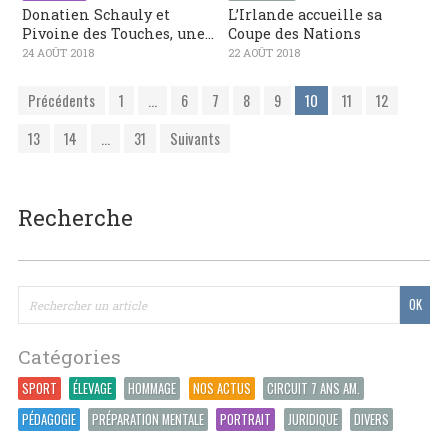
Donatien Schauly et
L’Irlande accueille sa
Pivoine des Touches, une...
Coupe des Nations
24 AOÛT 2018
22 AOÛT 2018
Précédents
1
...
6
7
8
9
10
11
12
13
14
...
31
Suivants
Recherche
Catégories
SPORT
ÉLEVAGE
HOMMAGE
NOS ACTUS
CIRCUIT 7 ANS AM.
PÉDAGOGIE
PRÉPARATION MENTALE
PORTRAIT
JURIDIQUE
DIVERS