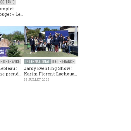
CCITANIE
omplet
uget « Le...
LE DE FRANCE
INTERNATIONAL
ILE DE FRANCE
ebleau :
Jardy Eventing Show :
e prend...
Karim Florent Laghoua...
16 JUILLET 2022