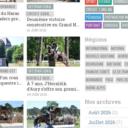
SPORT
ÉLEVAGE
HOMMAGE
ORMANDIE
INTERNATIONAL
CIRCUIT 7 ANS AM.
 du Haras
CIRCUIT GRAND NATIONAL FFE
PÉDAGOGIE
PRÉPARATION M
aders pre...
Deuxième victoire
consécutive en Grand N...
PORTRAIT
JURIDIQUE
DIV
16 JUIN 2026
Régions
INTERNATIONAL
NATIONAL
NOUVELLE AQUITAINE
AUVER
BOURGOGNE
BRETAGNE
C
RAND-EST
INTERNATIONAL
FRANCHE-COMTÉ
ILE DE FRA
d’un cran
NOUVELLE AQUITAINE
NORMANDIE
PACA
PAYS-DE
questre i...
À 7 ans, J’Heraldik
RHÔNE-ALPES
d’Aury s’offre son premi...
08 JUIN 2026
Nos archives
Août 2026
(2)
Juillet 2026
(7)