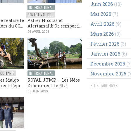
Juin 2026
(10)
INTERNATIONAL
Mai 2026
(7)
CENTRE VAL-DE-LOIRE
e réalise le
Astier Nicolas et
Avril 2026
(9)
ors du CC...
Alertamalib’Or remport...
26 AVRIL 2026
Mars 2026
(3)
Février 2026
(3)
Janvier 2026
(6)
Décembre 2025
(7
CCITANIE
INTERNATIONAL
Novembre 2025
(7
et Idalgo
ROYAL JUMP – Les Néos
PLUS D'ARCHIVES
rent l’épr...
Z dominent le 4L !
01 JUIN 2025