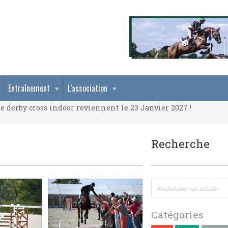
e derby cross indoor reviennent le 23 Janvier 2027 !
Entraînement
L’association
e derby cross indoor reviennent le 23 Janvier 2027 !
e derby cross indoor reviennent le 23 Janvier 2027 !
Recherche
Catégories