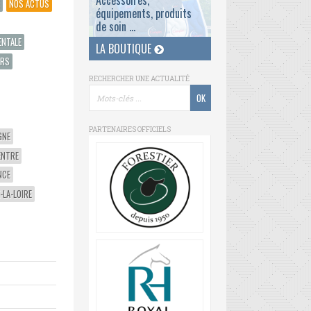
Accessoires,
NOS ACTUS
équipements, produits
de soin ...
ENTALE
LA BOUTIQUE
ERS
RECHERCHER UNE ACTUALITÉ
PARTENAIRES OFFICIELS
GNE
ENTRE
NCE
-LA-LOIRE