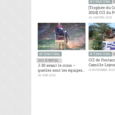
INTERNATIONAL
O
[Trophée du C
2024] CCI du Po
24 JANVIER 2025
INTERNATIONAL
INTERNATIONAL
I
CCI de Fontain
JEUX OLYMPIQUES
Camille Lejeun
J-30 avant le cross –
quelles sont les équipes...
16 NOVEMBRE 2023
28 JUIN 2024