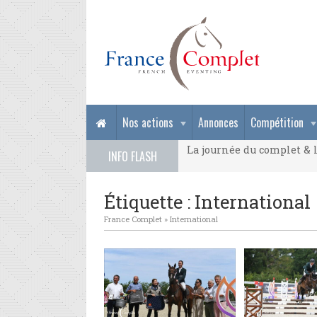
La journée du complet & l
Nos actions
Annonces
Compétition
La journée du complet & l
INFO FLASH
La journée du complet & l
Étiquette : International
France Complet
»
International